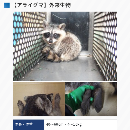
【アライグマ】外来生物
体長・体重
40～60cm・4～10kg