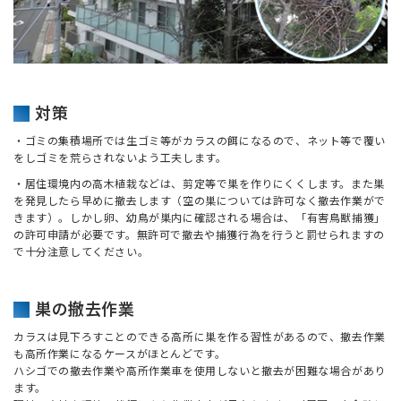
対策
・ゴミの集積場所では生ゴミ等がカラスの餌になるので、ネット等で覆い
をしゴミを荒らされないよう工夫します。
・居住環境内の高木植栽などは、剪定等で巣を作りにくくします。また巣
を発見したら早めに撤去します（空の巣については許可なく撤去作業がで
きます）。しかし卵、幼鳥が巣内に確認される場合は、「有害鳥獣捕獲」
の許可申請が必要です。無許可で撤去や捕獲行為を行うと罰せられますの
で十分注意してください。
巣の撤去作業
カラスは見下ろすことのできる高所に巣を作る習性があるので、撤去作業
も高所作業になるケースがほとんどです。
ハシゴでの撤去作業や高所作業車を使用しないと撤去が困難な場合があり
ます。