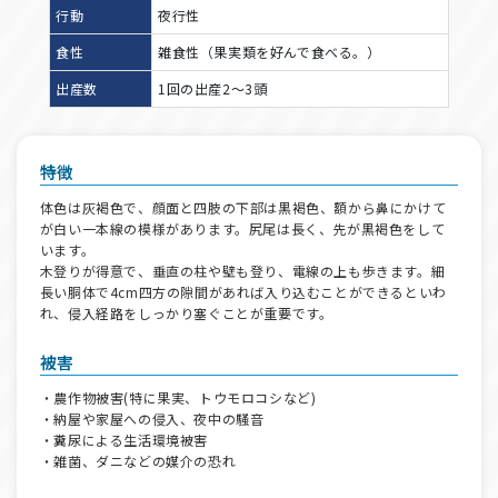
行動
夜行性
食性
雑食性（果実類を好んで食べる。）
出産数
1回の出産2～3頭
特徴
体色は灰褐色で、顔面と四肢の下部は黒褐色、額から鼻にかけて
が白い一本線の模様があります。尻尾は長く、先が黒褐色をして
います。
木登りが得意で、垂直の柱や壁も登り、電線の上も歩きます。細
長い胴体で4cm四方の隙間があれば入り込むことができるといわ
れ、侵入経路をしっかり塞ぐことが重要です。
被害
・農作物被害(特に果実、トウモロコシなど)
・納屋や家屋への侵入、夜中の騒音
・糞尿による生活環境被害
・雑菌、ダニなどの媒介の恐れ