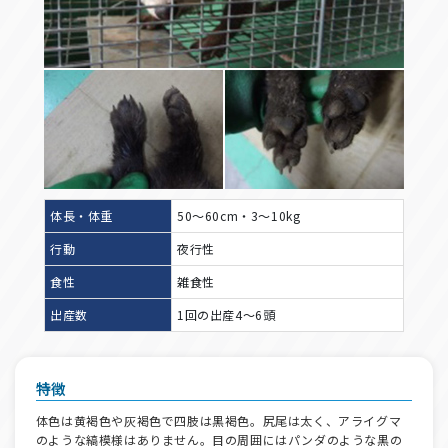
体長・体重
50～60cm・3～10kg
行動
夜行性
食性
雑食性
出産数
1回の出産4～6頭
特徴
体色は黄褐色や灰褐色で四肢は黒褐色。尻尾は太く、アライグマ
のような縞模様はありません。目の周囲にはパンダのような黒の