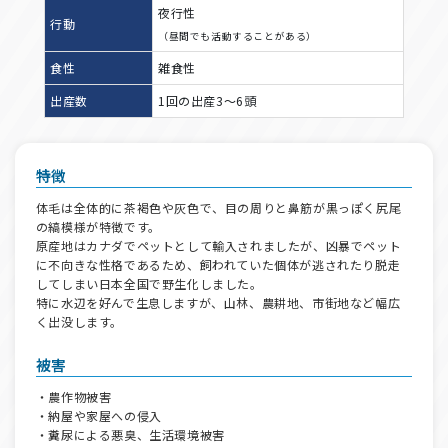
夜行性
行動
（昼間でも活動することがある）
食性
雑食性
出産数
1回の出産3～6頭
特徴
体毛は全体的に茶褐色や灰色で、目の周りと鼻筋が黒っぽく尻尾
の縞模様が特徴です。
原産地はカナダでペットとして輸入されましたが、凶暴でペット
に不向きな性格であるため、飼われていた個体が逃されたり脱走
してしまい日本全国で野生化しました。
特に水辺を好んで生息しますが、山林、農耕地、市街地など幅広
く出没します。
被害
・農作物被害
・納屋や家屋への侵入
・糞尿による悪臭、生活環境被害