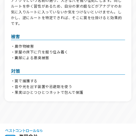
アナグマという名前の通り、大きな穴を掘り住処にします。同じ
ルートを歩く習性があるため、自分の家の庭などがアナグマのお
気に入りルートに入っていないか気をつけないといけません。し
かし、逆にルートを特定できれば、そこに罠を仕掛けると効果的
です。
被害
・農作物被害
・家屋の床下に穴を掘り住み着く
・糞尿による悪臭被害
対策
・罠で捕獲する
・音や光を出す装置や忌避剤を使う
・果実はひとつひとつネットで包んで保護