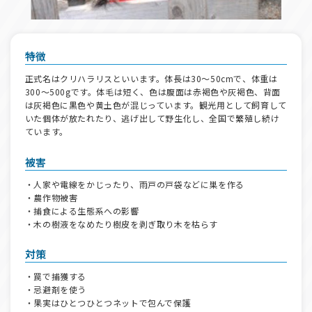
特徴
正式名はクリハラリスといいます。体長は30～50cmで、体重は
300～500gです。体毛は短く、色は腹面は赤褐色や灰褐色、背面
は灰褐色に黒色や黄土色が混じっています。観光用として飼育して
いた個体が放たれたり、逃げ出して野生化し、全国で繁殖し続け
ています。
被害
・人家や電線をかじったり、雨戸の戸袋などに巣を作る
・農作物被害
・捕食による生態系への影響
・木の樹液をなめたり樹皮を剥ぎ取り木を枯らす
対策
・罠で捕獲する
・忌避剤を使う
・果実はひとつひとつネットで包んで保護