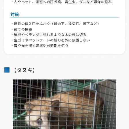
・人やペット、家畜への狂犬病、寄生虫、ダニなど媒介の恐れ
対策
・建物の侵入口をふさぐ（縁の下、換気口、軒下など）
・罠での捕獲
・屋根やベランダに登れるような木の枝は切る
・生ゴミやペットフードの残りを外に放置しない
・音や光を出す装置や忌避剤を使う
【タヌキ】