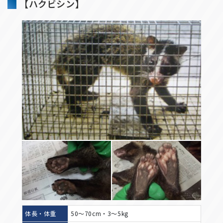
【ハクビシン】
体長・体重
50～70cm・3～5kg