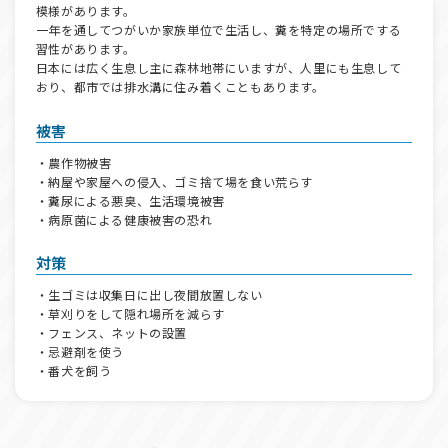
模様があります。
一年を通してつがいか家族単位で生活し、糞を特定の場所でする
習性があります。
日本には広く生息し主に森林地帯にいますが、人里にも生息して
おり、都市では排水溝に住み着くこともあります。
被害
・農作物被害
・納屋や家屋への侵入、ゴミ捨て場を食い荒らす
・糞尿による悪臭、生活環境被害
・病原菌による健康被害の恐れ
対策
・生ゴミは収集日に出し夜間放置しない
・草刈りをして隠れ場所を減らす
・フェンス、ネットの設置
・忌避剤を使う
・番犬を飼う