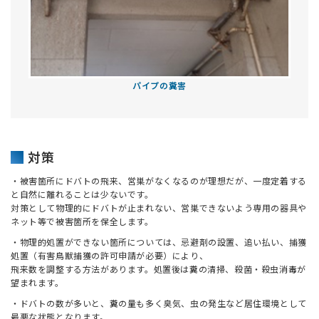
パイプの糞害
対策
・被害箇所にドバトの飛来、営巣がなくなるのが理想だが、一度定着する
と自然に離れることは少ないです。
対策として物理的にドバトが止まれない、営巣できないよう専用の器具や
ネット等で被害箇所を保全します。
・物理的処置ができない箇所については、忌避剤の設置、追い払い、捕獲
処置（有害鳥獣捕獲の許可申請が必要）により、
飛来数を調整する方法があります。処置後は糞の清掃、殺菌・殺虫消毒が
望まれます。
・ドバトの数が多いと、糞の量も多く臭気、虫の発生など居住環境として
最悪な状態となります。