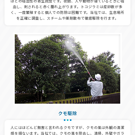
ほどの吸血性の寄生昆虫です。夜間、人や動物が寝ているときに吸
血し、刺されると赤く腫れ上がります。トコジラミは産卵数が多
く、一度繁殖すると個人での防除は困難です。当社では、生息場所
を正確に調査し、スチームや薬剤散布で徹底駆除を行ます。
クモ駆除
人にはほどんど無害と言われるクモですが、クモの巣は外観の清潔
感を損ないます。当社では、クモの巣を除去し、清掃、外壁やガラ