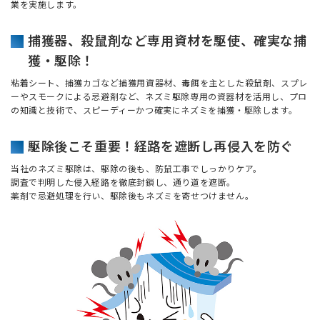
業を実施します。
捕獲器、殺鼠剤など専用資材を駆使、確実な捕
獲・駆除！
粘着シート、捕獲カゴなど捕獲用資器材、毒餌を主とした殺鼠剤、スプレ
ーやスモークによる忌避剤など、ネズミ駆除専用の資器材を活用し、プロ
の知識と技術で、スピーディーかつ確実にネズミを捕獲・駆除します。
駆除後こそ重要！経路を遮断し再侵入を防ぐ
当社のネズミ駆除は、駆除の後も、防鼠工事でしっかりケア。
調査で判明した侵入経路を徹底封鎖し、通り道を遮断。
薬剤で忌避処理を行い、駆除後もネズミを寄せつけません。