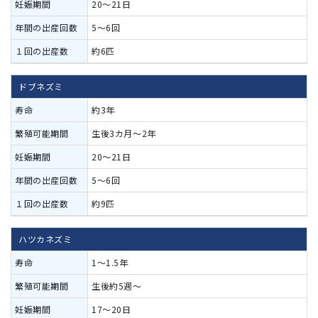
20～21日
5～6回
約6匹
ドブネズミ
約3年
生後3カ月～2年
20～21日
5～6回
約9匹
ハツカネズミ
1～1.5年
生後約5週～
17～20日