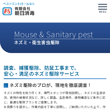
メニ
MENU
ュー
Mouse & Sanitary pest
ネズミ・衛生害虫駆除
調査、捕獲駆除、防鼠工事まで。
安心・満足のネズミ駆除サービス
ネズミ駆除のプロが、現地を徹底調査！
ネズミの特性を知り尽くす、専門スタッフが現地訪問し、ネズミの生息状
況、建物の被害状況など、詳しく調査。生息場所、建物構造など条件に応
じ、最適な駆除プランをご提案します。
お見積りを提示し、作業内容を丁寧に説明し、ご納得いただいた上で、作