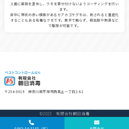
ス面に薬剤を塗布し、クモを寄せ付けないようコーティングを行い
ます。
背中に帯状の赤い模様があるセアカゴケグモは、刺されると重症化
することもある有毒なクモです。素手で触らず、殺虫剤や熱湯など
で駆除が可能です。
〒254-0019 神奈川県平塚市西真土一丁目2-62
©2023 有限会社朝日消毒
0463-34-3145
（代）
お問合せ