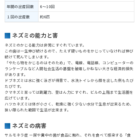
6～10回
約6匹
ネズミの能力と害
ネズミのかじる能力は非常にすぐれています。
この歯は一生伸び続けるので、たえず硬いものをかじっていなければ伸び
続けて死んでしまいます。
「やたら物をかじるのはそのため」で、電線、電話線、コンピューターの
ランケーブルなど人間社会生活の基盤を破壊しかねない大きな経済的損失
があります。
ドブネズミは水に強く泳ぎが得意で、水洗トイレから顔を出した例もたび
たびです。
クマネズミ至っては跳躍力、登はん力にすぐれ、ビルの上階まで生活圏を
広げています。
ハツカネズミは体が小さく、乾燥に強く少ない水分で生息が出来るため、
狭い限られた範囲で生活が出来ます。
ネズミの病害
サルモネラ症 ー尿や糞中の菌が食品に触れ、それを食べて感染する「食