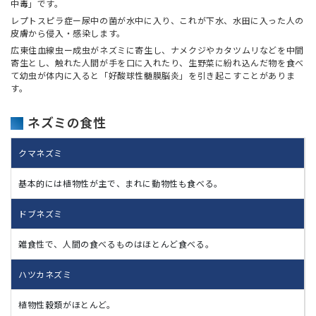
中毒」です。
レプトスピラ症ー尿中の菌が水中に入り、これが下水、水田に入った人の
皮膚から侵入・感染します。
広東住血線虫ー成虫がネズミに寄生し、ナメクジやカタツムリなどを中間
寄生とし、触れた人間が手を口に入れたり、生野菜に紛れ込んだ物を食べ
て幼虫が体内に入ると「好酸球性髄膜脳炎」を引き起こすことがありま
す。
ネズミの食性
クマネズミ
基本的には植物性が主で、まれに動物性も食べる。
ドブネズミ
雑食性で、人間の食べるものはほとんど食べる。
ハツカネズミ
植物性穀類がほとんど。